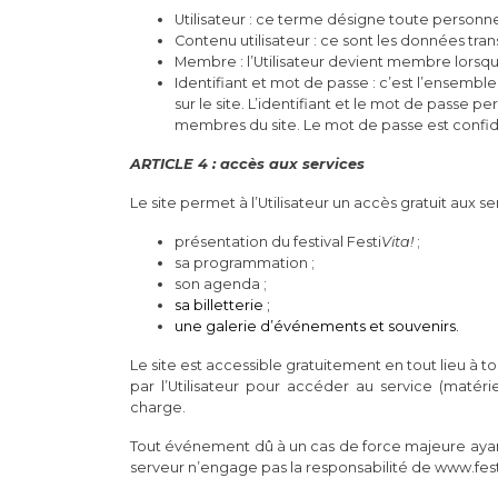
Utilisateur : ce terme désigne toute personne q
Contenu utilisateur : ce sont les données transm
Membre : l’Utilisateur devient membre lorsqu’il 
Identifiant et mot de passe : c’est l’ensemble 
sur le site. L’identifiant et le mot de passe p
membres du site. Le mot de passe est confid
ARTICLE 4 : accès aux services
Le site permet à l’Utilisateur un accès gratuit aux ser
présentation du festival Festi
Vita!
;
sa programmation ;
son agenda ;
sa billetterie ;
une galerie d’événements et souvenirs.
Le site est accessible gratuitement en tout lieu à to
par l’Utilisateur pour accéder au service (matérie
charge.
Tout événement dû à un cas de force majeure ay
serveur n’engage pas la responsabilité de www.fest