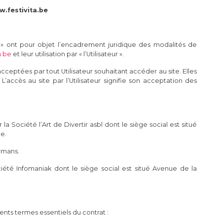
w.festivita.be
on » ont pour objet l’encadrement juridique des modalités de
a.be
et leur utilisation par « l’Utilisateur ».
acceptées par tout Utilisateur souhaitant accéder au site. Elles
. L’accès au site par l’Utilisateur signifie son acceptation des
 la Société l’Art de Divertir asbl dont le siège social est situé
ue.
ermans.
ciété Infomaniak dont le siège social est situé Avenue de la
rents termes essentiels du contrat :