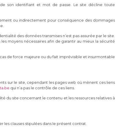
ion de son identifiant et mot de passe. Le site décline toute
irectement ou indirectement pour conséquence des dommages
te.
entialité des données transmises n’est pas assurée par le site.
 les moyens nécessaires afin de garantir au mieux la sécurité
cas de force majeure ou du fait imprévisible et insurmontable
nts sur le site, cependant les pages web où mènent ces liens
ta.be
qui n’a pas le contrôle de ces liens.
lité du site concernant le contenu et les ressources relatives à
r les clauses stipulées dans le présent contrat.